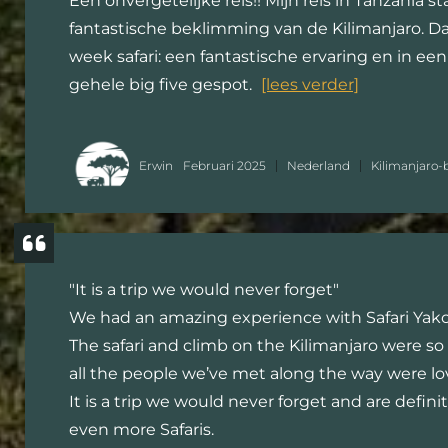
Een onvergetelijke reis!! Mijn reis in Tanzania s
fantastische beklimming van de Kilimanjaro. D
week safari: een fantastische ervaring en in ee
gehele big five gespot.
[lees verder]
Erwin
Februari 2025
Nederland
Kilimanjaro-
"It is a trip we would never forget"
We had an amazing experience with Safari Yako
The safari and climb on the Kilimanjaro were so
all the people we’ve met along the way were lo
It is a trip we would never forget and are defini
even more Safaris.