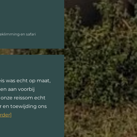
eklimming en safari
is was echt op maat,
en aan voorbij
t onze reissom echt
r en toewijding ons
erder]