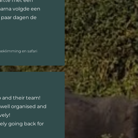
tartte met een
aarna volgde een
n paar dagen de
beklimming en safari
 and their team!
 well organised and
vely!
tely going back for