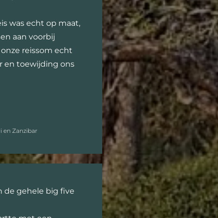
is was echt op maat,
en aan voorbij
t onze reissom echt
r en toewijding ons
ri en Zanzibar
 de gehele big five