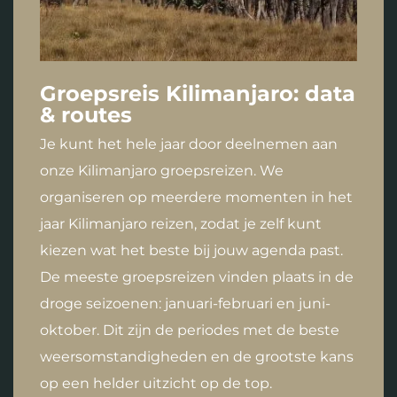
Groepsreis Kilimanjaro: data
& routes
Je kunt het hele jaar door deelnemen aan
onze Kilimanjaro groepsreizen. We
organiseren op meerdere momenten in het
jaar Kilimanjaro reizen, zodat je zelf kunt
kiezen wat het beste bij jouw agenda past.
De meeste groepsreizen vinden plaats in de
droge seizoenen: januari-februari en juni-
oktober. Dit zijn de periodes met de beste
weersomstandigheden en de grootste kans
op een helder uitzicht op de top.