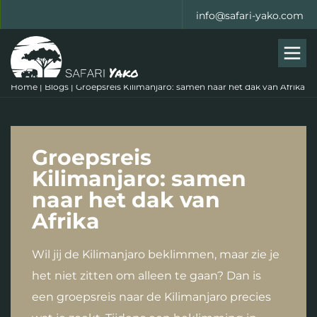
info@safari-yako.com
Men
Home
|
Blogs
|
Groepsreis Kilimanjaro: samen naar het dak van Afrika
Groepsreis
Kilimanjaro: samen
naar het dak van
Afrika
Wil jij de Kilimanjaro beklimmen, maar zie je
het niet zitten om alleen te gaan? Dan is
een groepsreis naar de Kilimanjaro precies