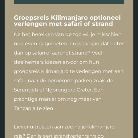
Groepsreis Kilimanjaro optioneel
verlengen met safari of strand
Na het bereiken van de top wil je misschien
nog even nagenieten, en waar kan dat beter
dan op safari of aan het strand? Veel
deelnemers kiezen ervoor om hun
groepsreis Kilimanjaro te verlengen met een
safari naar de beroemde parken zoals de
Serengeti of Ngorongoro Crater. Een
prachtige manier om nog meer van
Tanzania te zien.
Liever uitrusten aan zee na je Kilimanjaro
reis? Dan is een strandverlenging op