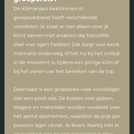
De Kilimanjaro beklimmen in
groepsverband heeft verschillende
voordelen. Je staat er niet alleen voor: je
klimt samen met anderen die hetzelfde
doel voor ogen hebben. Dat zorgt voor extra
motivatie onderweg, of het nu bij het ontbijt
in de messtent is, tijdens een pittige klim of
bij het vieren van het bereiken van de top.
Daarnaast is een groepsreis vaak voordeliger
dan een privé-reis. De kosten voor gidsen,
dragers en materialen worden verdeeld over
het aantal deelnemers, waardoor de prijs per
persoon lager uitvalt. Je levert daarbij niet in