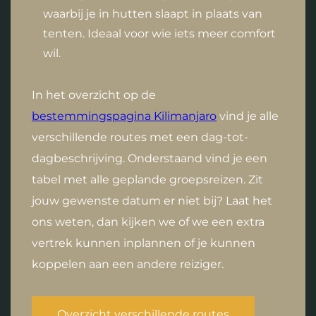
waarbij je in hutten slaapt in plaats van
tenten. Ideaal voor wie iets meer comfort
wil.
In het overzicht op de
bestemmingspagina Kilimanjaro
vind je alle
verschillende routes met een dag-tot-
dagbeschrijving. Onderstaand vind je een
tabel met alle geplande groepsreizen. Zit
jouw gewenste datum er niet bij? Laat het
ons weten, dan kijken we of we een extra
vertrek kunnen inplannen of je kunnen
koppelen aan een andere reiziger.
Overzicht verschillende routes