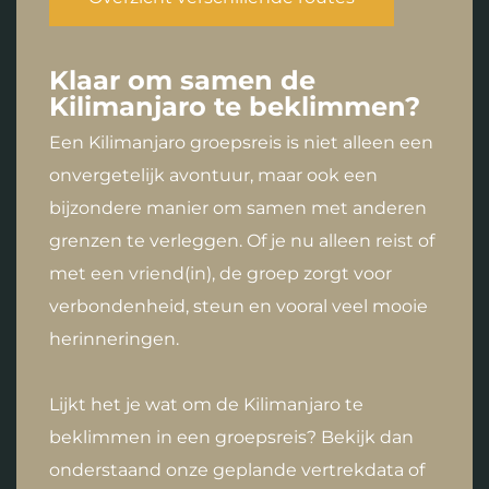
Klaar om samen de
Kilimanjaro te beklimmen?
Een Kilimanjaro groepsreis is niet alleen een
onvergetelijk avontuur, maar ook een
bijzondere manier om samen met anderen
grenzen te verleggen. Of je nu alleen reist of
met een vriend(in), de groep zorgt voor
verbondenheid, steun en vooral veel mooie
herinneringen.
Lijkt het je wat om de Kilimanjaro te
beklimmen in een groepsreis? Bekijk dan
onderstaand onze geplande vertrekdata of