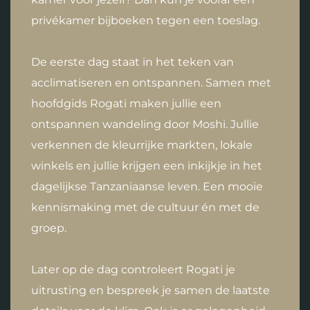
privékamer bijboeken tegen een toeslag.
De eerste dag staat in het teken van
acclimatiseren en ontspannen. Samen met
hoofdgids Rogati maken jullie een
ontspannen wandeling door Moshi. Jullie
verkennen de kleurrijke markten, lokale
winkels en jullie krijgen een inkijkje in het
dagelijkse Tanzaniaanse leven. Een mooie
kennismaking met de cultuur én met de
groep.
Later op de dag controleert Rogati je
uitrusting en bespreek je samen de laatste