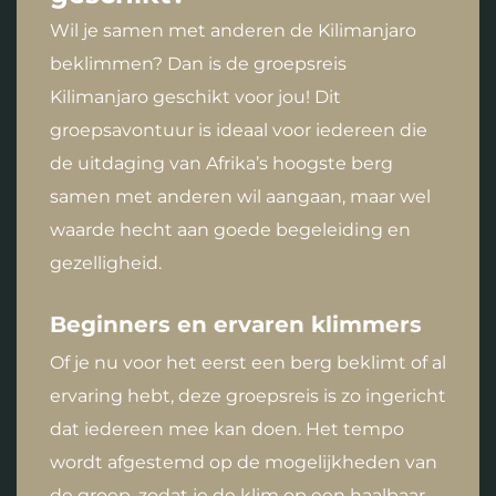
Wil je samen met anderen de Kilimanjaro
beklimmen? Dan is de groepsreis
Kilimanjaro geschikt voor jou! Dit
groepsavontuur is ideaal voor iedereen die
de uitdaging van Afrika’s hoogste berg
samen met anderen wil aangaan, maar wel
waarde hecht aan goede begeleiding en
gezelligheid.
Beginners en ervaren klimmers
Of je nu voor het eerst een berg beklimt of al
ervaring hebt, deze groepsreis is zo ingericht
dat iedereen mee kan doen. Het tempo
wordt afgestemd op de mogelijkheden van
de groep, zodat je de klim op een haalbaar