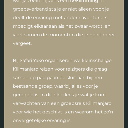
wat je zoekt. Tijdens een beklimming in
groepsverband sta je er niet alleen voor: je
deelt de ervaring met andere avonturiers,
moedigt elkaar aan als het zwaar wordt, en
viert samen de momenten die je nooit meer
vergeet.
Bij Safari Yako organiseren we kleinschalige
Kilimanjaro reizen voor reizigers die graag
samen op pad gaan. Je sluit aan bij een
bestaande groep, waarbij alles voor je
geregeld is. In dit blog lees je wat je kunt
verwachten van een groepsreis Kilimanjaro,
voor wie het geschikt is en waarom het zo’n
onvergetelijke ervaring is.