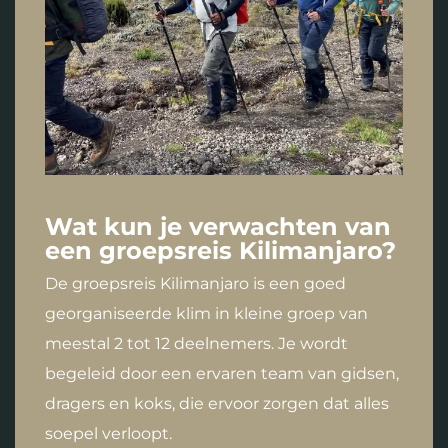
Wat kun je verwachten van
een groepsreis Kilimanjaro?
De groepsreis Kilimanjaro is een goed
georganiseerde klim in kleine groep van
meestal 2 tot 12 deelnemers. Je wordt
begeleid door een ervaren team van gidsen,
dragers en koks, die ervoor zorgen dat alles
soepel verloopt.