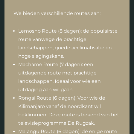
We bieden verschillende routes aan:
Lemosho Route (8 dagen): de populairste
route vanwege de prachtige
landschappen, goede acclimatisatie en
hoge slagingskans.
Machame Route (7 dagen): een
uitdagende route met prachtige
landschappen. Ideaal voor wie een
uitdaging aan wil gaan.
Rongai Route (6 dagen): Voor wie de
Kilimanjaro vanaf de noordkant wil
beklimmen. Deze route is bekend van het
televisieprogramma De Rugzak.
Marangu Route (6 dagen): de enige route