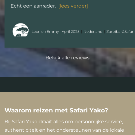
Echt een aanrader.
[lees verder]
Leon en Emmy
April 2025
Nederland
Zanzibar&Safari
Bekijk alle reviews
Waarom reizen met Safari Yako?
Bij Safari Yako draait alles om persoonlijke service,
authenticiteit en het ondersteunen van de lokale