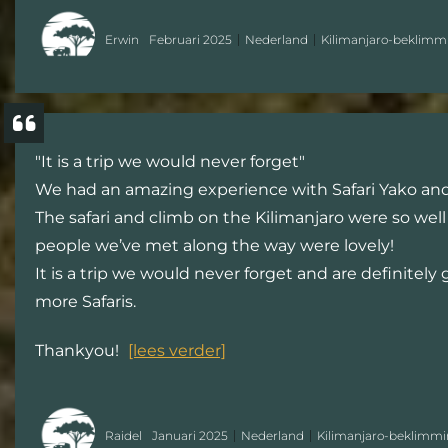
Erwin
Februari 2025
Nederland
Kilimanjaro-beklimmi
"It is a trip we would never forget"
We had an amazing experience with Safari Yako and
The safari and climb on the Kilimanjaro were so well
people we’ve met along the way were lovely!
It is a trip we would never forget and are definitely
more Safaris.
Thankyou!
[lees verder]
Raidel
Januari 2025
Nederland
Kilimanjaro-beklimmin