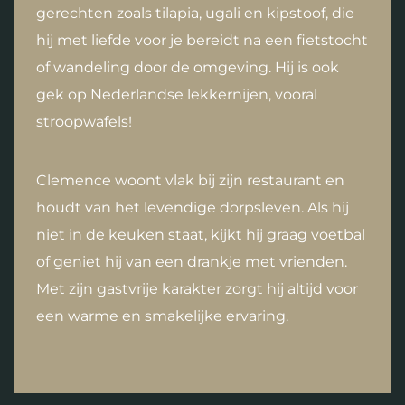
gerechten zoals tilapia, ugali en kipstoof, die
hij met liefde voor je bereidt na een fietstocht
of wandeling door de omgeving. Hij is ook
gek op Nederlandse lekkernijen, vooral
stroopwafels!
Clemence woont vlak bij zijn restaurant en
houdt van het levendige dorpsleven. Als hij
niet in de keuken staat, kijkt hij graag voetbal
of geniet hij van een drankje met vrienden.
Met zijn gastvrije karakter zorgt hij altijd voor
een warme en smakelijke ervaring.