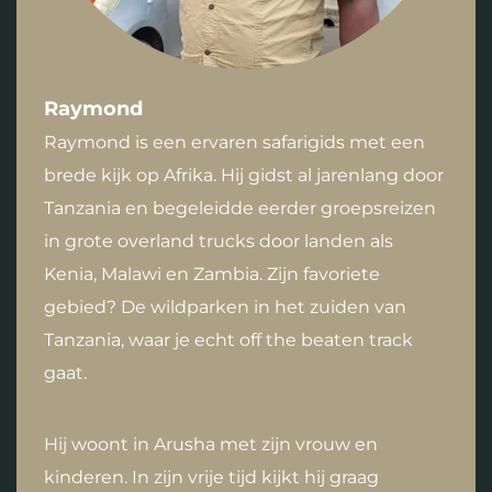
Raymond
Raymond is een ervaren safarigids met een
brede kijk op Afrika. Hij gidst al jarenlang door
Tanzania en begeleidde eerder groepsreizen
in grote overland trucks door landen als
Kenia, Malawi en Zambia. Zijn favoriete
gebied? De wildparken in het zuiden van
Tanzania, waar je echt off the beaten track
gaat.
Hij woont in Arusha met zijn vrouw en
kinderen. In zijn vrije tijd kijkt hij graag