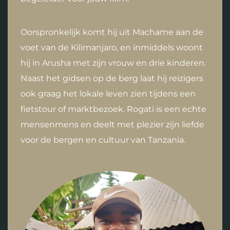
Oorspronkelijk komt hij uit Machame aan de
voet van de Kilimanjaro, en inmiddels woont
hij in Arusha met zijn vrouw en drie kinderen.
Naast het gidsen op de berg laat hij reizigers
ook graag het lokale leven zien tijdens een
fietstour of marktbezoek. Rogati is een echte
mensenmens en deelt met plezier zijn liefde
voor de bergen en cultuur van Tanzania.