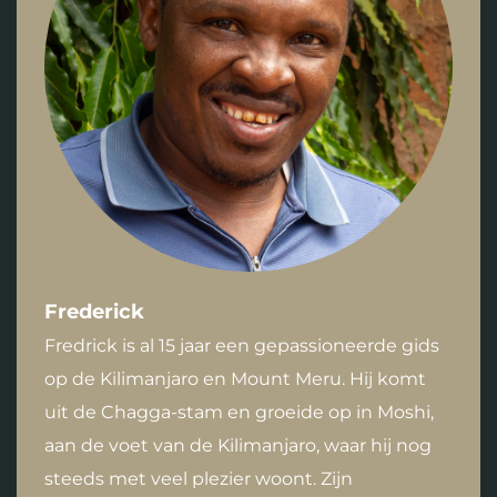
Frederick
Fredrick is al 15 jaar een gepassioneerde gids
op de Kilimanjaro en Mount Meru. Hij komt
uit de Chagga-stam en groeide op in Moshi,
aan de voet van de Kilimanjaro, waar hij nog
steeds met veel plezier woont. Zijn