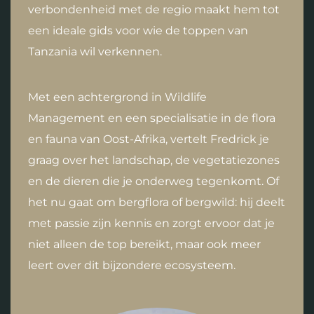
verbondenheid met de regio maakt hem tot
een ideale gids voor wie de toppen van
Tanzania wil verkennen.
Met een achtergrond in Wildlife
Management en een specialisatie in de flora
en fauna van Oost-Afrika, vertelt Fredrick je
graag over het landschap, de vegetatiezones
en de dieren die je onderweg tegenkomt. Of
het nu gaat om bergflora of bergwild: hij deelt
met passie zijn kennis en zorgt ervoor dat je
niet alleen de top bereikt, maar ook meer
leert over dit bijzondere ecosysteem.