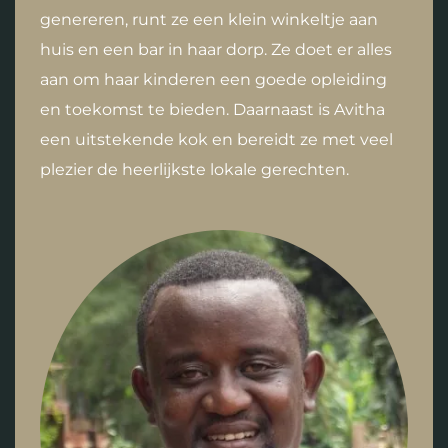
genereren, runt ze een klein winkeltje aan
huis en een bar in haar dorp. Ze doet er alles
aan om haar kinderen een goede opleiding
en toekomst te bieden. Daarnaast is Avitha
een uitstekende kok en bereidt ze met veel
plezier de heerlijkste lokale gerechten.