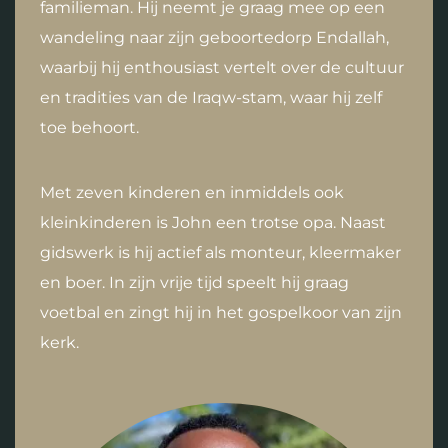
familieman. Hij neemt je graag mee op een
wandeling naar zijn geboortedorp Endallah,
waarbij hij enthousiast vertelt over de cultuur
en tradities van de Iraqw-stam, waar hij zelf
toe behoort.
Met zeven kinderen en inmiddels ook
kleinkinderen is John een trotse opa. Naast
gidswerk is hij actief als monteur, kleermaker
en boer. In zijn vrije tijd speelt hij graag
voetbal en zingt hij in het gospelkoor van zijn
kerk.