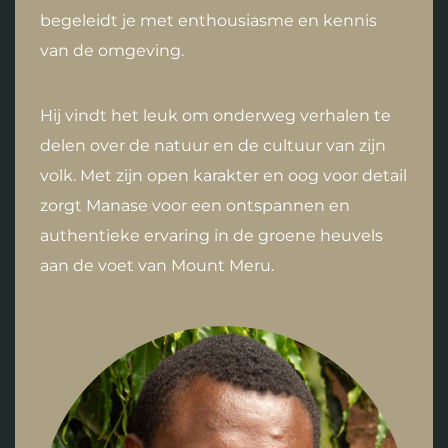
begeleidt je met enthousiasme en kennis
van de omgeving.
Hij vindt het leuk om onderweg verhalen te
delen over de natuur en de cultuur van zijn
volk. Met zijn open karakter en oog voor detail
zorgt Manase voor een ontspannen en
authentieke ervaring in de groene heuvels
aan de voet van Mount Meru.