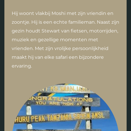
Hij woont vlakbij Moshi met zijn vriendin en
zoontje. Hij is een echte familieman. Naast zijn
gezin houdt Stewart van fietsen, motorrijden,
muziek en gezellige momenten met
vrienden. Met zijn vrolijke persoonlijkheid
maakt hij van elke safari een bijzondere
ervaring.