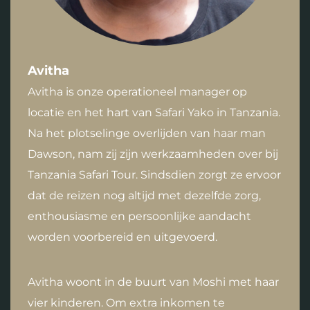
Avitha
Avitha is onze operationeel manager op
locatie en het hart van Safari Yako in Tanzania.
Na het plotselinge overlijden van haar man
Dawson, nam zij zijn werkzaamheden over bij
Tanzania Safari Tour. Sindsdien zorgt ze ervoor
dat de reizen nog altijd met dezelfde zorg,
enthousiasme en persoonlijke aandacht
worden voorbereid en uitgevoerd.
Avitha woont in de buurt van Moshi met haar
vier kinderen. Om extra inkomen te