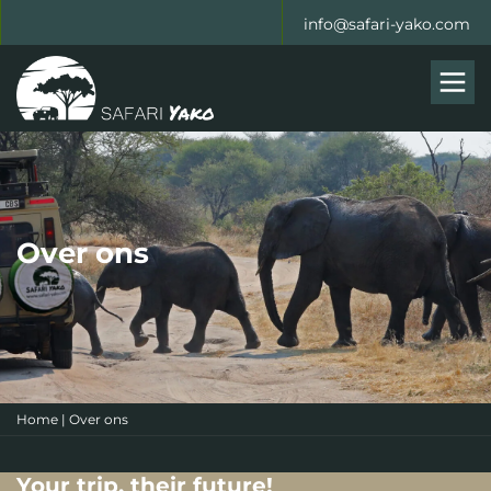
info@safari-yako.com
Men
Over ons
Home
|
Over ons
Your trip, their future!