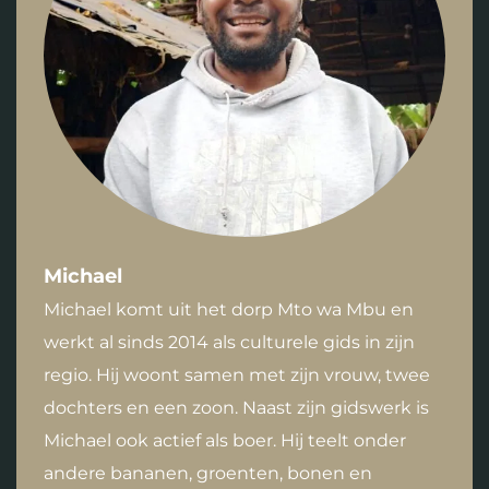
Michael
Michael komt uit het dorp Mto wa Mbu en
werkt al sinds 2014 als culturele gids in zijn
regio. Hij woont samen met zijn vrouw, twee
dochters en een zoon. Naast zijn gidswerk is
Michael ook actief als boer. Hij teelt onder
andere bananen, groenten, bonen en