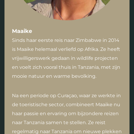
Maaike
Sinds haar eerste reis naar Zimbabwe in 2014
is Maaike helemaal verliefd op Afrika. Ze heeft
vrijwilligerswerk gedaan in wildlife projecten
en voelt zich vooral thuis in Tanzania, met zijn
mooie natuur en warme bevolking.
Na een periode op Curaçao, waar ze werkte in
de toeristische sector, combineert Maaike nu
haar passie en ervaring om bijzondere reizen
naar Tanzania samen te stellen. Ze reist
regelmatig naar Tanzania om nieuwe plekken