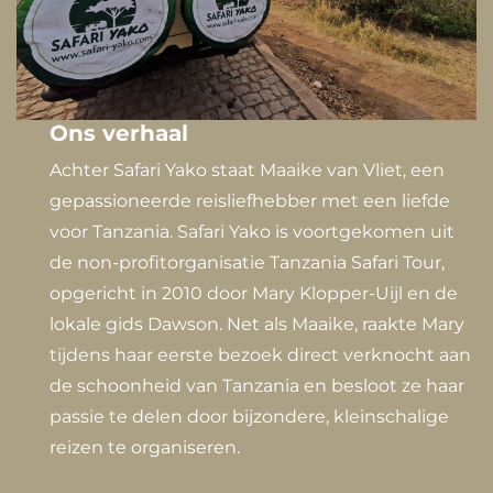
Ons verhaal
Achter Safari Yako staat Maaike van Vliet, een
gepassioneerde reisliefhebber met een liefde
voor Tanzania. Safari Yako is voortgekomen uit
de non-profitorganisatie Tanzania Safari Tour,
opgericht in 2010 door Mary Klopper-Uijl en de
lokale gids Dawson. Net als Maaike, raakte Mary
tijdens haar eerste bezoek direct verknocht aan
de schoonheid van Tanzania en besloot ze haar
passie te delen door bijzondere, kleinschalige
reizen te organiseren.